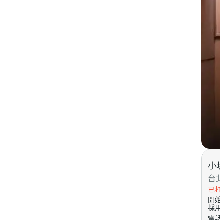
小城
台
已
開
採
電