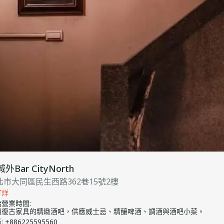
外Bar CityNorth
北市大同區民生西路362巷15號2樓
打烊
始營業時間
:
用復古家具的精緻酒吧，供應威士忌、精釀啤酒、調酒與酒吧小菜。
話
:
+886225595560