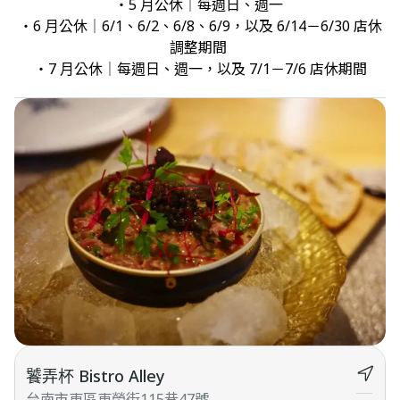
・5 月公休｜每週日、週一 

・6 月公休｜6/1、6/2、6/8、6/9，以及 6/14－6/30 店休
調整期間 

・7 月公休｜每週日、週一，以及 7/1－7/6 店休期間
饕弄杯 Bistro Alley
台南市東區東榮街115巷47號