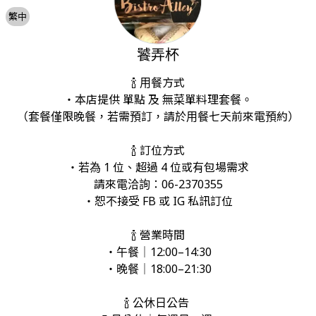
繁中
饕弄杯
🍾 用餐方式

・本店提供 單點 及 無菜單料理套餐。

（套餐僅限晚餐，若需預訂，請於用餐七天前來電預約）

🍾 訂位方式

・若為 1 位、超過 4 位或有包場需求

請來電洽詢：06-2370355

・恕不接受 FB 或 IG 私訊訂位

🍾 營業時間

・午餐｜12:00–14:30

・晚餐｜18:00–21:30

🍾 公休日公告 
