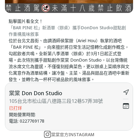
點擊圖片看全文！
「BAR PINE 松」新酒單〈辦桌〉攜手DonDon Studio甜點創
作重構風味敘事
位於台北文昌街、由調酒師侯絮銨（Ariel Hou）執掌的酒吧
「BAR PINE 松」，向來擅於將日常生活記憶轉化成創作概念，
勾起飲者共鳴。全新第八季酒單〈辦桌〉於3月1日起正式登
場。此次特別攜手甜點創作棠棠 DonDon Studio，以台灣傳統
流水席文化為靈感，不僅復刻經典菜色，更以辦桌上菜順序與文
化寓意作為酒單結構，讓冷盤、主菜、湯品與甜品在酒吧中重新
發生，並轉化為一杯杯可被品飲的風味敘事。
棠棠 Don Don Studio
105台北市松山區八德路三段12巷57弄38號
已打烊
開始營業時間
:
電話
:
0227769178
棠棠官方INSTAGRAM