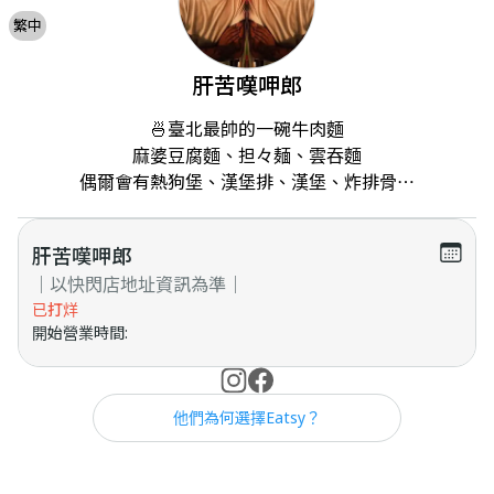
繁中
肝苦嘆呷郎
🍜臺北最帥的一碗牛肉麵

麻婆豆腐麵、担々麺、雲吞麵

偶爾會有熱狗堡、漢堡排、漢堡、炸排骨⋯
肝苦嘆呷郎
｜以快閃店地址資訊為準｜
已打烊
開始營業時間
:
他們為何選擇Eatsy？