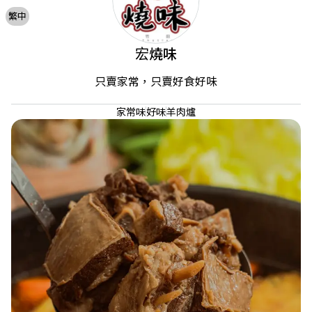
繁中
宏燒味
只賣家常，只賣好食好味
家常味
好味
羊肉爐