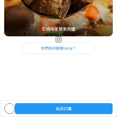
宏燒味家常羊肉爐
他們為何選擇Eatsy？
私訊訂購