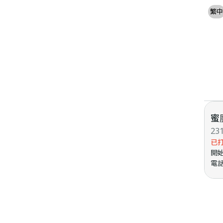
繁中
蜜
2
已
開
電