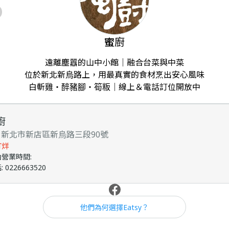
蜜廚
遠離塵囂的山中小館｜融合台菜與中菜

位於新北新烏路上，用最真實的食材烹出安心風味

白斬雞・醉豬腳・筍粄｜線上＆電話訂位開放中
廚
31新北市新店區新烏路三段90號
打烊
始營業時間
:
話
:
0226663520
他們為何選擇Eatsy？