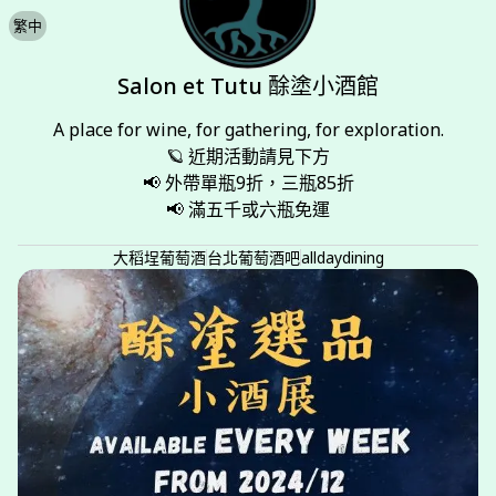
繁中
Salon et Tutu 酴塗小酒館
A place for wine, for gathering, for exploration.

🪐 近期活動請見下方

📢 外帶單瓶9折，三瓶85折

📢 滿五千或六瓶免運
大稻埕葡萄酒
台北葡萄酒吧
alldaydining