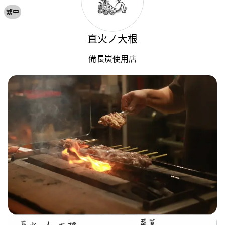
繁中
直火ノ大根
備長炭使用店