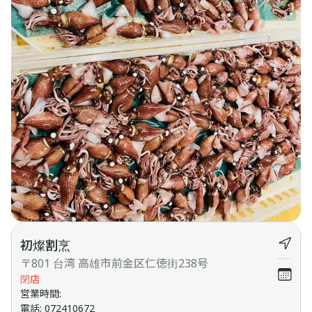
初燦割烹
〒801 台湾 高雄市前金区仁徳街238号
閉店
営業時間
:
電話
:
072410672