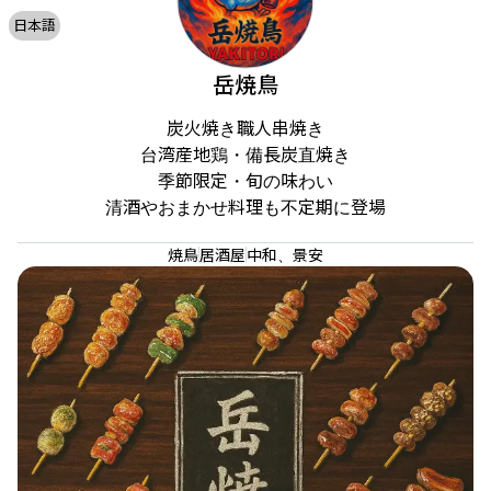
日本語
岳焼鳥
炭火焼き職人串焼き

台湾産地鶏・備長炭直焼き

季節限定・旬の味わい

清酒やおまかせ料理も不定期に登場
焼鳥
居酒屋
中和、景安