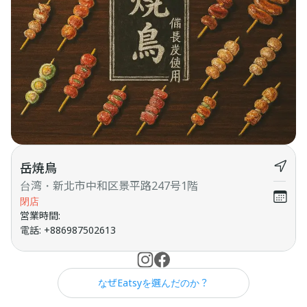
岳焼鳥
台湾・新北市中和区景平路247号1階
閉店
営業時間
:
電話
:
+886987502613
なぜEatsyを選んだのか？