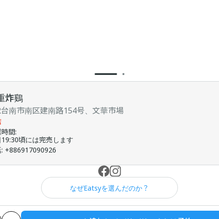
重炸鷄
02台南市南区建南路154号、文華市場
店
業時間
:
19:30頃には完売します
話
:
+886917090926
なぜEatsyを選んだのか？