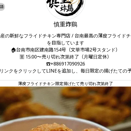
語
慎重炸鷄
産の新鮮なフライドチキン専門店 / 台南最高の薄皮フライド
を目指しています

🏠台南市南区建南路154号（文華市場2号スタンド）

🈺 15:00〜売り切れ次第終了（月曜日定休）

☎️+886917090926

リンクをクリックしてLINEを追加し、毎日限定の揚げたての
薄皮フライドチキン
限定揚げたて
売り切れ次第終了