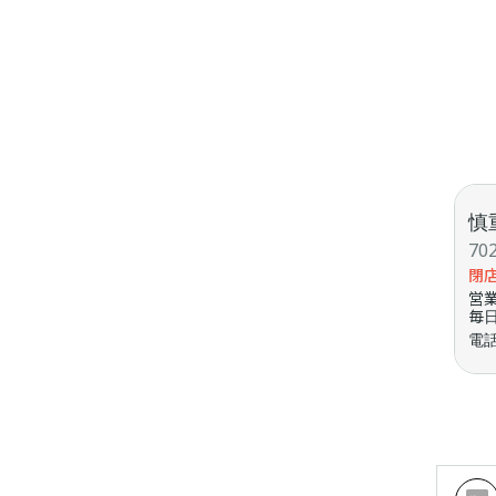
慎
7
閉
営
毎日
電