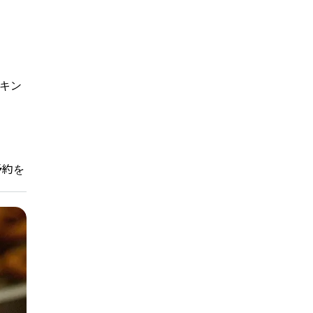
チキン
予約を