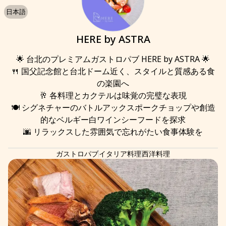
日本語
HERE by ASTRA
🌟 台北のプレミアムガストロパブ HERE by ASTRA 🌟

🍴 国父記念館と台北ドーム近く、スタイルと質感ある食
の楽園へ

🥂 各料理とカクテルは味覚の完璧な表現

🍽️ シグネチャーのバトルアックスポークチョップや創造
的なベルギー白ワインシーフードを探求

🌆 リラックスした雰囲気で忘れがたい食事体験を
ガストロパブ
イタリア料理
西洋料理