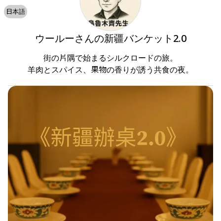
日本語
ウールーさんの新疆バンケット2.0
街の片隅で始まるシルクロードの旅。

羊肉とスパイス、果物の香りが誘う共食の夜。