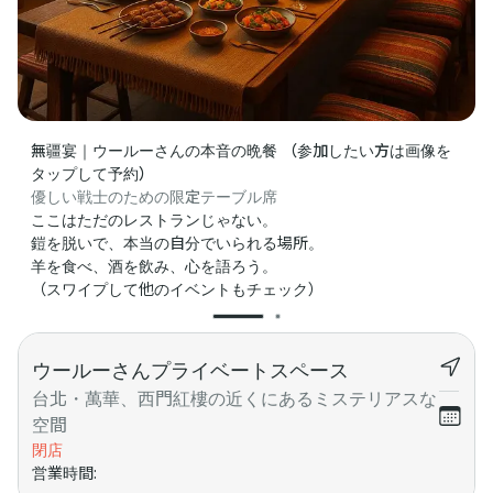
無疆宴｜ウールーさんの本音の晩餐 （参加したい方は画像を
タップして予約）
優しい戦士のための限定テーブル席
ここはただのレストランじゃない。

鎧を脱いで、本当の自分でいられる場所。

羊を食べ、酒を飲み、心を語ろう。

（スワイプして他のイベントもチェック）
ウールーさんプライベートスペース
台北・萬華、西門紅樓の近くにあるミステリアスな
空間
閉店
営業時間
: