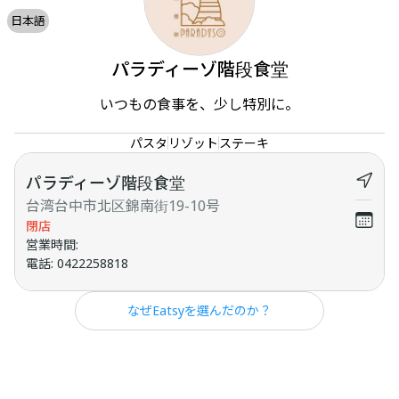
日本語
パラディーゾ階段食堂
いつもの食事を、少し特別に。
パスタ
リゾット
ステーキ
パラディーゾ階段食堂
台湾台中市北区錦南街19-10号
閉店
営業時間
:
電話
:
0422258818
なぜEatsyを選んだのか？