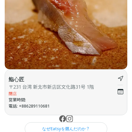
鮨心匠
〒231 台湾 新北市新店区文化路31号 1階
閉店
営業時間
:
電話
:
+886289110681
なぜEatsyを選んだのか？