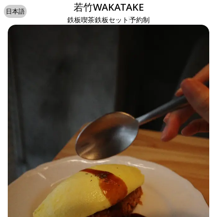
若竹WAKATAKE
日本語
鉄板喫茶
鉄板セット
予約制