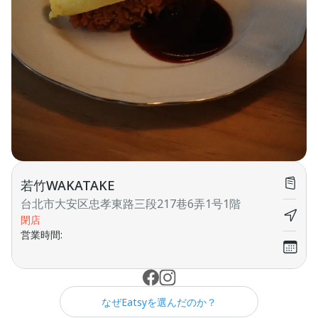
若竹WAKATAKE
台北市大安区忠孝東路三段217巷6弄1号1階
閉店
営業時間
:
なぜEatsyを選んだのか？