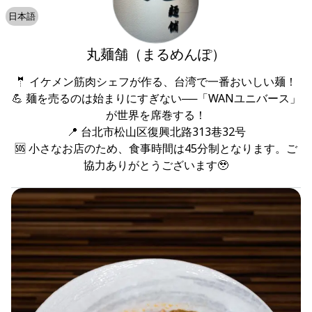
日本語
丸麺舗（まるめんぽ）
🤵 イケメン筋肉シェフが作る、台湾で一番おいしい麺！

💪 麺を売るのは始まりにすぎない──「WANユニバース」
が世界を席巻する！

📍 台北市松山区復興北路313巷32号

🆘 小さなお店のため、食事時間は45分制となります。ご
協力ありがとうございます🥹