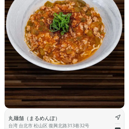
丸麺舗（まるめんぽ）
台湾 台北市 松山区 復興北路313巷32号